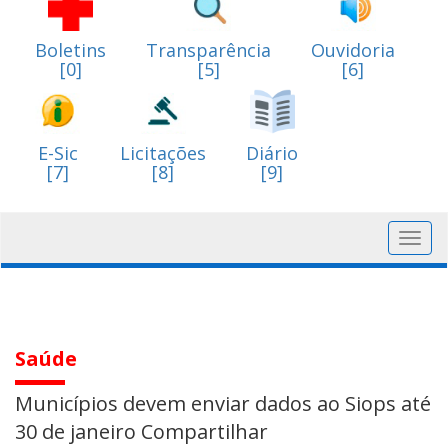
Boletins
Transparência
Ouvidoria
[0]
[5]
[6]
E-Sic
Licitações
Diário
[7]
[8]
[9]
Toggl
navig
Saúde
Municípios devem enviar dados ao Siops até
30 de janeiro Compartilhar