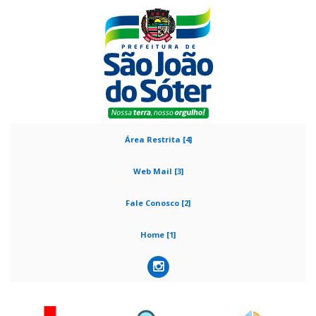
Área Restrita [4]
Web Mail [3]
Fale Conosco [2]
Home [1]