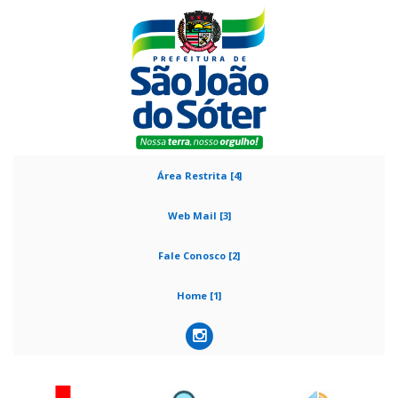
Área Restrita [4]
Web Mail [3]
Fale Conosco [2]
Home [1]