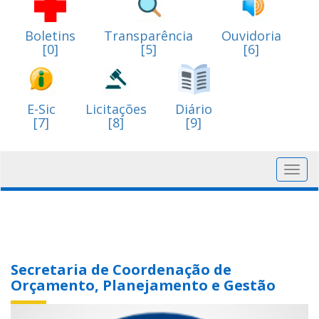
Boletins
Transparência
Ouvidoria
[0]
[5]
[6]
E-Sic
Licitações
Diário
[7]
[8]
[9]
Toggl
navig
Secretaria de Coordenação de
Orçamento, Planejamento e Gestão