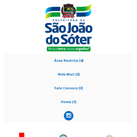
Área Restrita [4]
Web Mail [3]
Fale Conosco [2]
Home [1]