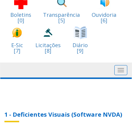
Boletins
Transparência
Ouvidoria
[0]
[5]
[6]
E-Sic
Licitações
Diário
[7]
[8]
[9]
Toggl
navig
1 - Deficientes Visuais (Software NVDA)