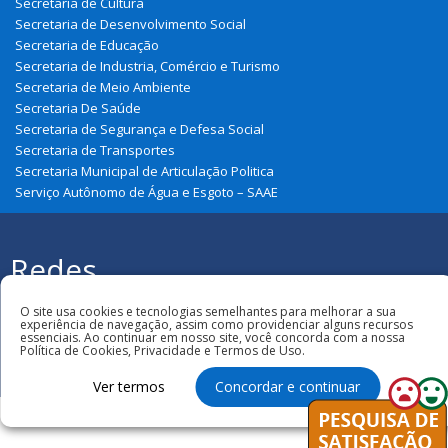
Secretaria de Cultura
Secretaria de Desenvolvimento Social
Secretaria de Educação
Secretaria de Industria, Comércio e Turismo
Secretaria de Meio Ambiente
Secretaria De Saúde
Secretaria de Segurança e Defesa Social
Secretaria de Transportes
Secretaria Municipal de Articulação Politica
Serviço Autônomo de Água e Esgoto – SAAE
Redes
Sociais
Todos os direitos reservados à Prefeitura
O site usa cookies e tecnologias semelhantes para melhorar a sua
Municipal de São João Do Soter
experiência de navegação, assim como providenciar alguns recursos
essenciais. Ao continuar em nosso site, você concorda com a nossa
Política de Cookies, Privacidade e Termos de Uso.
Ver termos
Concordar e continuar