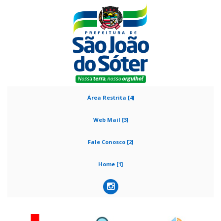
Área Restrita [4]
Web Mail [3]
Fale Conosco [2]
Home [1]