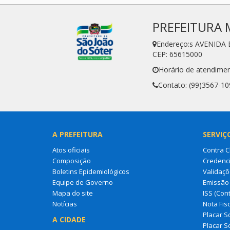
PREFEITURA 
Endereço:s AVENIDA 
CEP: 65615000
Horário de atendimen
Contato: (99)3567-10
A PREFEITURA
SERVIÇ
Atos oficiais
Contra 
Composição
Credenci
Boletins Epidemiológicos
Validaçõ
Equipe de Governo
Emissão 
Mapa do site
ISS (Cont
Notícias
Nota Fisc
Placar So
A CIDADE
Placar So