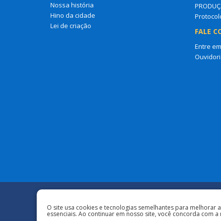
Nossa história
PRODUÇ
Hino da cidade
Protocol
Lei de criação
FALE C
Entre em
Ouvidori
Redes Sociais
O site usa cookies e tecnologias semelhantes para melhorar 
essenciais. Ao continuar em nosso site, você concorda com a 