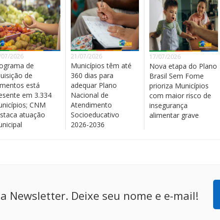
/07/2026
21/07/2026
17/07/2026
ograma de
Municípios têm até
Nova etapa do Plano
uisição de
360 dias para
Brasil Sem Fome
imentos está
adequar Plano
prioriza Municípios
esente em 3.334
Nacional de
com maior risco de
nicípios; CNM
Atendimento
insegurança
staca atuação
Socioeducativo
alimentar grave
nicipal
2026-2036
a Newsletter. Deixe seu nome e e-mail!