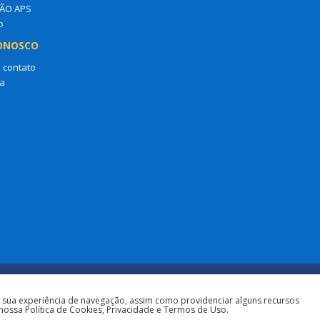
ÃO APS
o
ONOSCO
 contato
a
a sua experiência de navegação, assim como providenciar alguns recursos
nossa Política de Cookies, Privacidade e Termos de Uso.
Todos os direitos reservados 