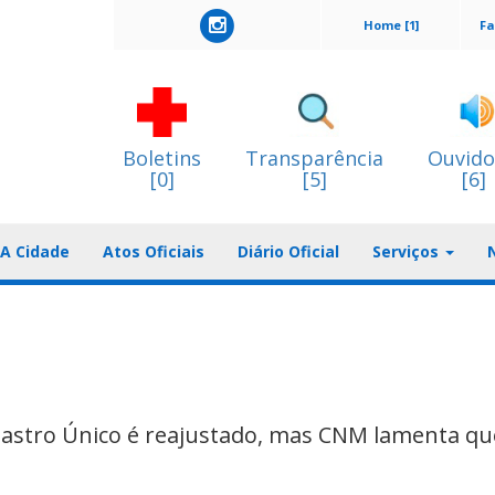
Home [1]
Fa
Boletins
Transparência
Ouvido
[0]
[5]
[6]
A Cidade
Atos Oficiais
Diário Oficial
Serviços
dastro Único é reajustado, mas CNM lamenta qu