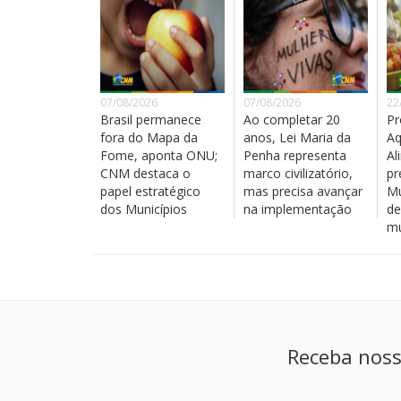
07/08/2026
07/08/2026
22
Brasil permanece
Ao completar 20
Pr
fora do Mapa da
anos, Lei Maria da
Aq
Fome, aponta ONU;
Penha representa
Al
CNM destaca o
marco civilizatório,
pr
papel estratégico
mas precisa avançar
Mu
dos Municípios
na implementação
de
mu
Receba noss