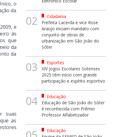
Eletrônico Escolar
nico, o
tação da
Cidadania
02
Prefeita Lacerda e vice Rose
/2009, e
Araújo iniciam mandato com
eiro às
conjunto de obras de
dos que
urbanização em São João do
meio da
Sóter
ento da
Esportes
03
XIV Jogos Escolares Sotenses
2025 têm início com grande
participação e espírito esportivo
Educação
04
Educação de São João do Sóter
é reconhecida com Prêmio
r suas
Professor Alfabetizador
rque as
estores
Educação
05
Equipe da SEMED de São João