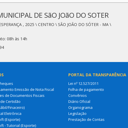
MUNICIPAL DE SãO JOãO DO SOTER
ESPERANÇA , 2025 \ CENTRO \ SÃO JOÃO DO SÓTER - MA \
to: 08h às 14h
94
OS
PORTAL DA TRANSPARÊNCIA
Cheques
Lei nº 12.527/2011
amento Emissão de Nota Fiscal
Folha de pagamento
es de Documentos Fiscais
Convênios
de Certidão
Diário Oficial
ábil/Finaceiro)
Organograma
al Eletrônica
Legislação
ft (Esporte)
Prestação de Contas
ft - Tutorial (Esporte)