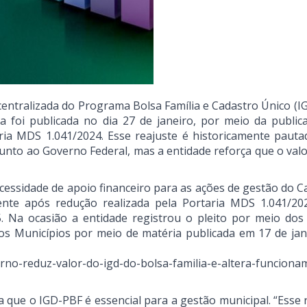
scentralizada do Programa Bolsa Família e Cadastro Único (I
 foi publicada no dia 27 de janeiro, por meio da public
ria MDS 1.041/2024. Esse reajuste é historicamente pauta
nto ao Governo Federal, mas a entidade reforça que o valo
essidade de apoio financeiro para as ações de gestão do C
ente após redução realizada pela Portaria MDS 1.041/20
. Na ocasião a entidade registrou o pleito por meio dos 
os Municípios por meio de matéria publicada em 17 de jan
rno-reduz-valor-do-igd-do-bolsa-familia-e-altera-funciona
a que o IGD-PBF é essencial para a gestão municipal. “Esse 