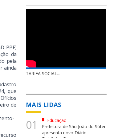
GD-PBF)
ação da
do pela
r ainda
TARIFA SOCIAL...
adastro
24, que
Ofícios
MAIS LIDAS
eiro de
mento-
Educação
01
Prefeitura de São João do Sóter
apresenta novo Diário
recurso