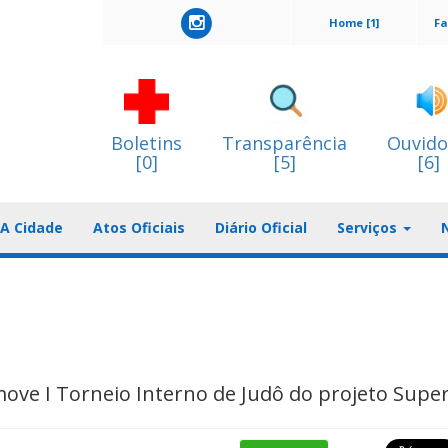
Home [1]
Fa
Boletins
Transparência
Ouvido
[0]
[5]
[6]
A Cidade
Atos Oficiais
Diário Oficial
Serviços
move I Torneio Interno de Judô do projeto Supe