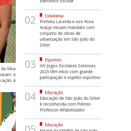
Eletrônico Escolar
Cidadania
02
Prefeita Lacerda e vice Rose
Araújo iniciam mandato com
conjunto de obras de
urbanização em São João do
Sóter
Esportes
03
XIV Jogos Escolares Sotenses
da Silva
2025 têm início com grande
lharam o
participação e espírito esportivo
icação à
Educação
04
Educação de São João do Sóter
é reconhecida com Prêmio
Professor Alfabetizador
Educação
05
Equipe da SEMED de São João