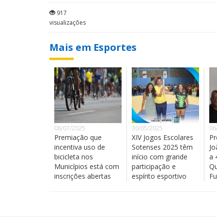
917
visualizações
Mais em Esportes
08/07/2025
30/05/2025
06
Premiação que
XIV Jogos Escolares
Pr
incentiva uso de
Sotenses 2025 têm
Jo
bicicleta nos
início com grande
a 
Municípios está com
participação e
Qu
inscrições abertas
espírito esportivo
Fu