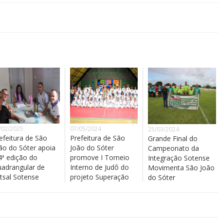
/02/2025
07/05/2024
25/03/2024
efeitura de São
Prefeitura de São
Grande Final do
ão do Sóter apoia
João do Sóter
Campeonato da
4ª edição do
promove I Torneio
Integração Sotense
adrangular de
Interno de Judô do
Movimenta São João
tsal Sotense
projeto Superação
do Sóter