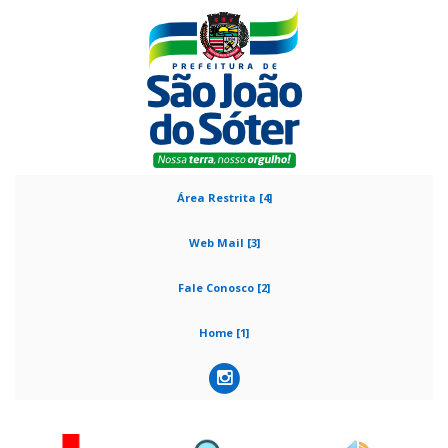
Área Restrita [4]
Web Mail [3]
Fale Conosco [2]
Home [1]