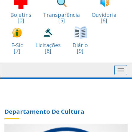
Boletins
Transparência
Ouvidoria
[0]
[5]
[6]
E-Sic
Licitações
Diário
[7]
[8]
[9]
Toggl
navig
Departamento De Cultura