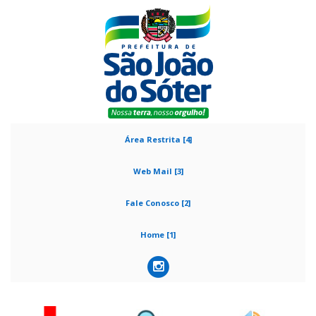
Área Restrita [4]
Web Mail [3]
Fale Conosco [2]
Home [1]