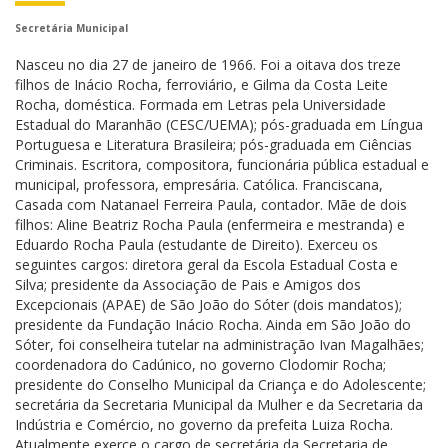
Secretária Municipal
Nasceu no dia 27 de janeiro de 1966. Foi a oitava dos treze
filhos de Inácio Rocha, ferroviário, e Gilma da Costa Leite
Rocha, doméstica. Formada em Letras pela Universidade
Estadual do Maranhão (CESC/UEMA); pós-graduada em Língua
Portuguesa e Literatura Brasileira; pós-graduada em Ciências
Criminais. Escritora, compositora, funcionária pública estadual e
municipal, professora, empresária. Católica. Franciscana,
Casada com Natanael Ferreira Paula, contador. Mãe de dois
filhos: Aline Beatriz Rocha Paula (enfermeira e mestranda) e
Eduardo Rocha Paula (estudante de Direito). Exerceu os
seguintes cargos: diretora geral da Escola Estadual Costa e
Silva; presidente da Associação de Pais e Amigos dos
Excepcionais (APAE) de São João do Sóter (dois mandatos);
presidente da Fundação Inácio Rocha. Ainda em São João do
Sóter, foi conselheira tutelar na administração Ivan Magalhães;
coordenadora do Cadúnico, no governo Clodomir Rocha;
presidente do Conselho Municipal da Criança e do Adolescente;
secretária da Secretaria Municipal da Mulher e da Secretaria da
Indústria e Comércio, no governo da prefeita Luiza Rocha.
Atualmente exerce o cargo de secretária da Secretaria de