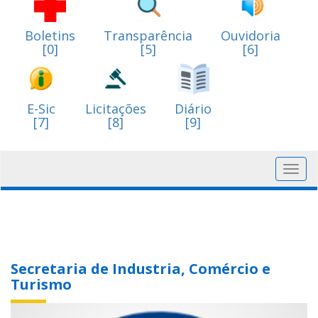
Boletins
Transparência
Ouvidoria
[0]
[5]
[6]
E-Sic
Licitações
Diário
[7]
[8]
[9]
Toggl
navig
Secretaria de Industria, Comércio e
Turismo