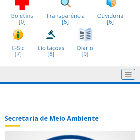
Boletins
Transparência
Ouvidoria
[0]
[5]
[6]
E-Sic
Licitações
Diário
[7]
[8]
[9]
Toggl
navig
Secretaria de Meio Ambiente