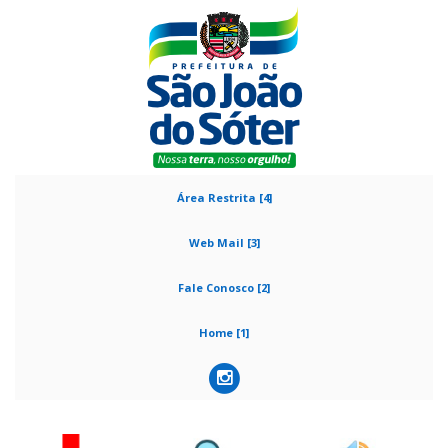
Área Restrita [4]
Web Mail [3]
Fale Conosco [2]
Home [1]