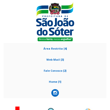
Área Restrita [4]
Web Mail [3]
Fale Conosco [2]
Home [1]