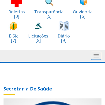
Boletins
Transparência
Ouvidoria
[0]
[5]
[6]
E-Sic
Licitações
Diário
[7]
[8]
[9]
Toggl
navig
Secretaria De Saúde