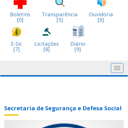
Boletins
Transparência
Ouvidoria
[0]
[5]
[6]
E-Sic
Licitações
Diário
[7]
[8]
[9]
Toggl
navig
Secretaria de Segurança e Defesa Social