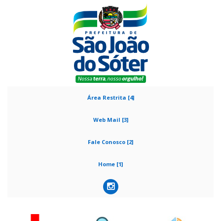
Área Restrita [4]
Web Mail [3]
Fale Conosco [2]
Home [1]