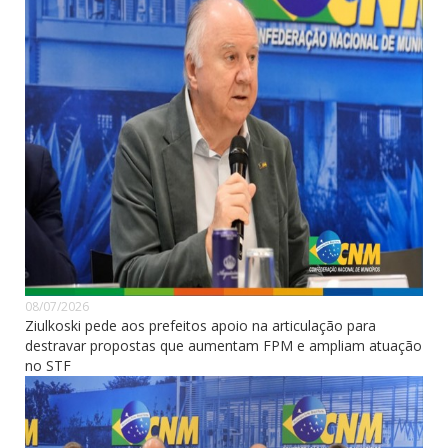
08/07/2026
Ziulkoski pede aos prefeitos apoio na articulação para
destravar propostas que aumentam FPM e ampliam atuação
no STF