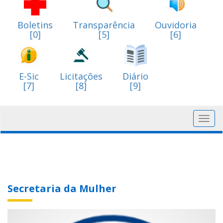
Boletins
Transparência
Ouvidoria
[0]
[5]
[6]
E-Sic
Licitações
Diário
[7]
[8]
[9]
Toggl
navig
Secretaria da Mulher