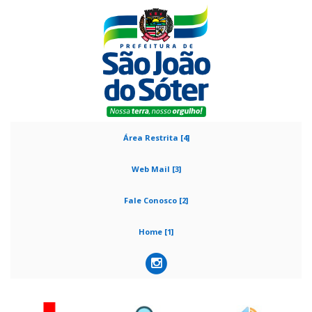
Área Restrita [4]
Web Mail [3]
Fale Conosco [2]
Home [1]