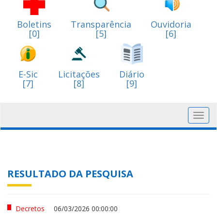
Boletins
Transparência
Ouvidoria
[0]
[5]
[6]
E-Sic
Licitações
Diário
[7]
[8]
[9]
Toggl
navig
RESULTADO DA PESQUISA
Decretos
06/03/2026 00:00:00