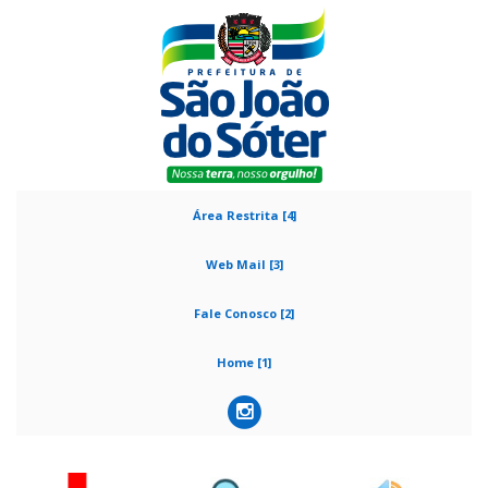
Área Restrita [4]
Web Mail [3]
Fale Conosco [2]
Home [1]