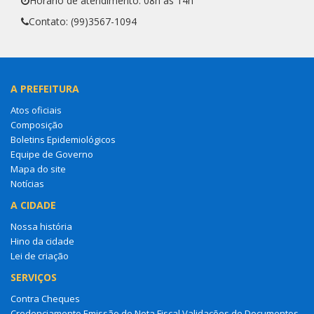
Horário de atendimento: 08h às 14h
Contato: (99)3567-1094
A PREFEITURA
Atos oficiais
Composição
Boletins Epidemiológicos
Equipe de Governo
Mapa do site
Notícias
A CIDADE
Nossa história
Hino da cidade
Lei de criação
SERVIÇOS
Contra Cheques
Credenciamento Emissão de Nota Fiscal Validações de Documentos