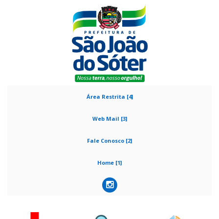
Área Restrita [4]
Web Mail [3]
Fale Conosco [2]
Home [1]