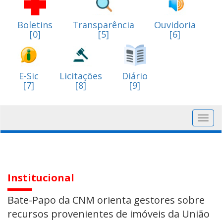
Boletins
Transparência
Ouvidoria
[0]
[5]
[6]
E-Sic
Licitações
Diário
[7]
[8]
[9]
Toggl
navig
Institucional
Bate-Papo da CNM orienta gestores sobre
recursos provenientes de imóveis da União