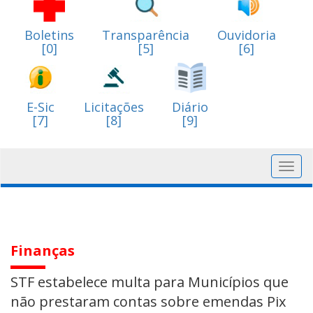
Boletins
Transparência
Ouvidoria
[0]
[5]
[6]
E-Sic
Licitações
Diário
[7]
[8]
[9]
Toggl
navig
Finanças
STF estabelece multa para Municípios que
não prestaram contas sobre emendas Pix