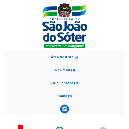
Área Restrita [4]
Web Mail [3]
Fale Conosco [2]
Home [1]