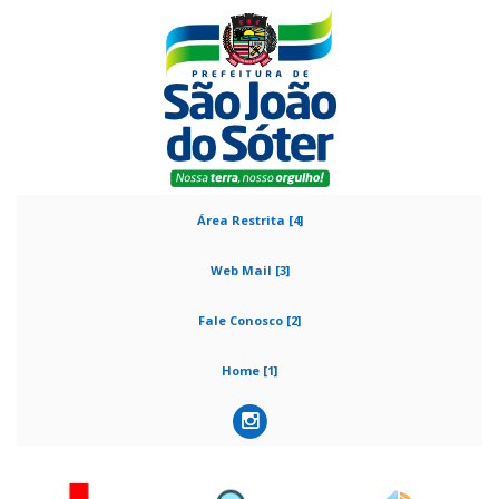
Área Restrita [4]
Web Mail [3]
Fale Conosco [2]
Home [1]