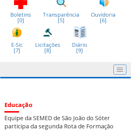
Boletins
Transparência
Ouvidoria
[0]
[5]
[6]
E-Sic
Licitações
Diário
[7]
[8]
[9]
Toggl
navig
Educação
Equipe da SEMED de São João do Sóter
participa da segunda Rota de Formação