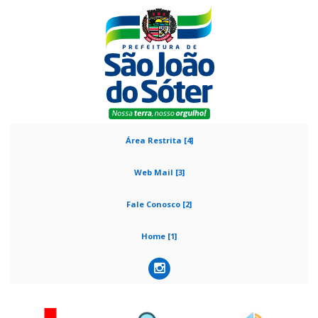
Área Restrita [4]
Web Mail [3]
Fale Conosco [2]
Home [1]