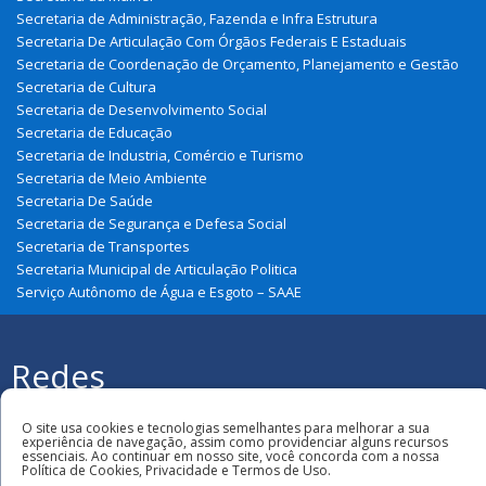
Secretaria de Administração, Fazenda e Infra Estrutura
Secretaria De Articulação Com Órgãos Federais E Estaduais
Secretaria de Coordenação de Orçamento, Planejamento e Gestão
Secretaria de Cultura
Secretaria de Desenvolvimento Social
Secretaria de Educação
Secretaria de Industria, Comércio e Turismo
Secretaria de Meio Ambiente
Secretaria De Saúde
Secretaria de Segurança e Defesa Social
Secretaria de Transportes
Secretaria Municipal de Articulação Politica
Serviço Autônomo de Água e Esgoto – SAAE
Redes
Sociais
Todos os direitos reservados à Prefeitura
Municipal de São João Do Soter
O site usa cookies e tecnologias semelhantes para melhorar a sua
experiência de navegação, assim como providenciar alguns recursos
essenciais. Ao continuar em nosso site, você concorda com a nossa
Política de Cookies, Privacidade e Termos de Uso.