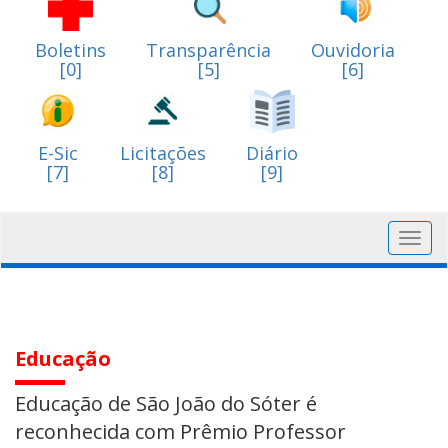
Boletins
Transparência
Ouvidoria
[0]
[5]
[6]
E-Sic
Licitações
Diário
[7]
[8]
[9]
Toggl
navig
Educação
Educação de São João do Sóter é
reconhecida com Prêmio Professor