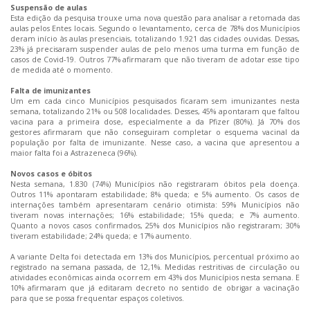
Suspensão de aulas
Esta edição da pesquisa trouxe uma nova questão para analisar a retomada das
aulas pelos Entes locais. Segundo o levantamento, cerca de 78% dos Municípios
deram início às aulas presenciais, totalizando 1.921 das cidades ouvidas. Dessas,
23% já precisaram suspender aulas de pelo menos uma turma em função de
casos de Covid-19. Outros 77% afirmaram que não tiveram de adotar esse tipo
de medida até o momento.
Falta de imunizantes
Um em cada cinco Municípios pesquisados ficaram sem imunizantes nesta
semana, totalizando 21% ou 508 localidades. Desses, 45% apontaram que faltou
vacina para a primeira dose, especialmente a da Pfizer (80%). Já 70% dos
gestores afirmaram que não conseguiram completar o esquema vacinal da
população por falta de imunizante. Nesse caso, a vacina que apresentou a
maior falta foi a Astrazeneca (96%).
Novos casos e óbitos
Nesta semana, 1.830 (74%) Municípios não registraram óbitos pela doença.
Outros 11% apontaram estabilidade; 8% queda; e 5% aumento. Os casos de
internações também apresentaram cenário otimista: 59% Municípios não
tiveram novas internações; 16% estabilidade; 15% queda; e 7% aumento.
Quanto a novos casos confirmados, 25% dos Municípios não registraram; 30%
tiveram estabilidade; 24% queda; e 17% aumento.
A variante Delta foi detectada em 13% dos Municípios, percentual próximo ao
registrado na semana passada, de 12,1%. Medidas restritivas de circulação ou
atividades econômicas ainda ocorrem em 43% dos Municípios nesta semana. E
10% afirmaram que já editaram decreto no sentido de obrigar a vacinação
para que se possa frequentar espaços coletivos.