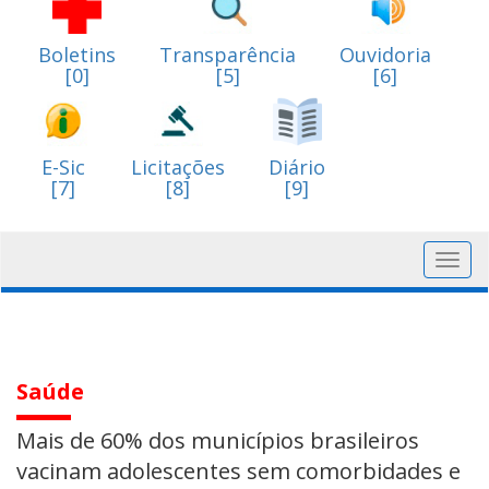
Boletins
Transparência
Ouvidoria
[0]
[5]
[6]
E-Sic
Licitações
Diário
[7]
[8]
[9]
Toggl
navig
Saúde
Mais de 60% dos municípios brasileiros
vacinam adolescentes sem comorbidades e