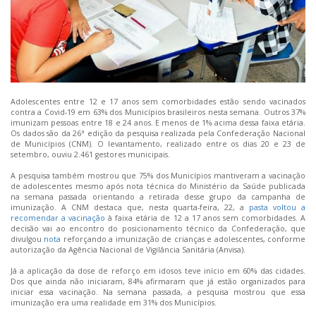
Adolescentes entre 12 e 17 anos sem comorbidades estão sendo vacinados
contra a Covid-19 em 63% dos Municípios brasileiros nesta semana. Outros 37%
imunizam pessoas entre 18 e 24 anos. E menos de 1% acima dessa faixa etária.
Os dados são da 26ª edição da pesquisa realizada pela Confederação Nacional
de Municípios (CNM). O levantamento, realizado entre os dias 20 e 23 de
setembro, ouviu 2.461 gestores municipais.
A pesquisa também mostrou que 75% dos Municípios mantiveram a vacinação
de adolescentes mesmo após nota técnica do Ministério da Saúde publicada
na semana passada orientando a retirada desse grupo da
campanha
de
imunização. A CNM destaca que, nesta quarta-feira, 22, a
pasta voltou a
recomendar a vacinação
à faixa etária de 12 a 17 anos sem comorbidades. A
decisão vai ao encontro do posicionamento técnico da Confederação, que
divulgou
nota
reforçando a imunização de crianças e adolescentes, conforme
autorização da Agência Nacional de Vigilância Sanitária (Anvisa).
Já a aplicação da dose de reforço em idosos teve início em 60% das cidades.
Dos que ainda não iniciaram, 84% afirmaram que já estão organizados para
iniciar essa vacinação. Na semana passada, a pesquisa mostrou que essa
imunização era uma realidade em 31% dos Municípios.