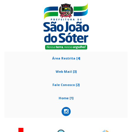
Área Restrita [4]
Web Mail [3]
Fale Conosco [2]
Home [1]