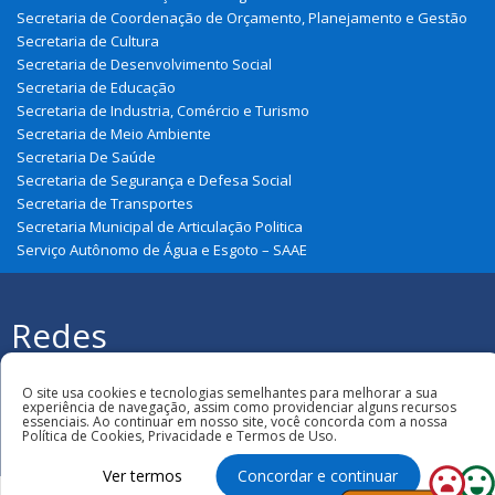
Secretaria de Coordenação de Orçamento, Planejamento e Gestão
Secretaria de Cultura
Secretaria de Desenvolvimento Social
Secretaria de Educação
Secretaria de Industria, Comércio e Turismo
Secretaria de Meio Ambiente
Secretaria De Saúde
Secretaria de Segurança e Defesa Social
Secretaria de Transportes
Secretaria Municipal de Articulação Politica
Serviço Autônomo de Água e Esgoto – SAAE
Redes
Sociais
Todos os direitos reservados à Prefeitura
Municipal de São João Do Soter
O site usa cookies e tecnologias semelhantes para melhorar a sua
experiência de navegação, assim como providenciar alguns recursos
essenciais. Ao continuar em nosso site, você concorda com a nossa
Política de Cookies, Privacidade e Termos de Uso.
Ver termos
Concordar e continuar