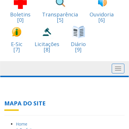
Boletins
Transparência
Ouvidoria
[0]
[5]
[6]
E-Sic
Licitações
Diário
[7]
[8]
[9]
Toggl
navig
MAPA DO SITE
Home