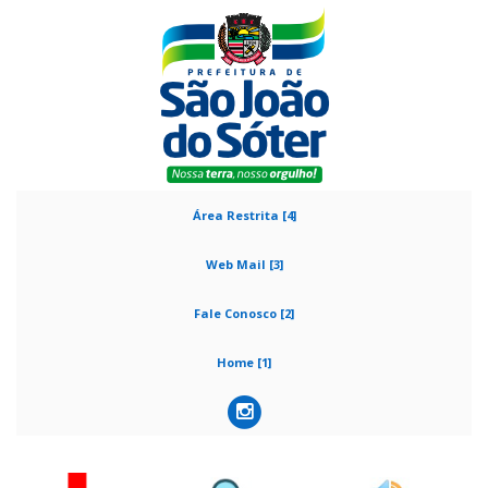
Área Restrita [4]
Web Mail [3]
Fale Conosco [2]
Home [1]