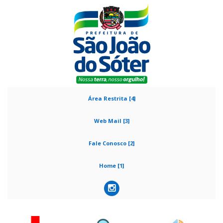
Área Restrita [4]
Web Mail [3]
Fale Conosco [2]
Home [1]