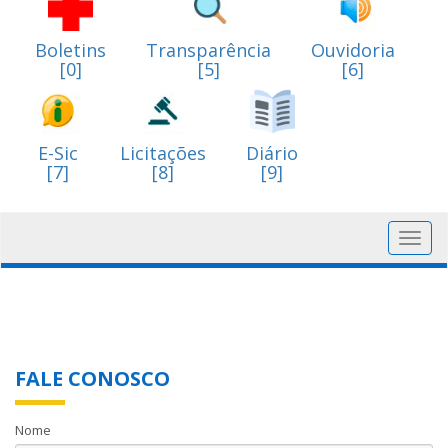
Boletins
Transparência
Ouvidoria
[0]
[5]
[6]
E-Sic
Licitações
Diário
[7]
[8]
[9]
Toggl
navig
FALE CONOSCO
Nome